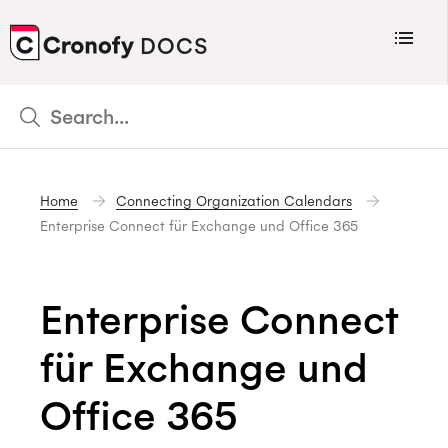
Menu
DOCS
CRONOFY
Scheduler
Integrations
Home
Connecting Organization Calendars
Connecting Your Calendars
Enterprise Connect für Exchange und Office 365
Connecting Organization Calendars
Developers
Enterprise Connect
Support
für Exchange und
Policies
Changelog
Office 365