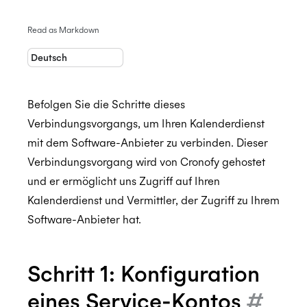
Read as Markdown
Enterprise Connect - Leitfaden für
Systemadministratoren
Enterprise Connect for Office 365 (Graph API)
Befolgen Sie die Schritte dieses
Enterprise Connect für Exchange und Office
Free/Busy Calendar Access Mode
Verbindungsvorgangs, um Ihren Kalenderdienst
365
mit dem Software-Anbieter zu verbinden. Dieser
Microsoft resource calendars
Limit Cronofy's access
Verbindungsvorgang wird von Cronofy gehostet
Configuring a Service account
Limit Cronofy's access by Role-Based Access
und er ermöglicht uns Zugriff auf Ihren
Control (RBAC)
Setting up Application Impersonation
Kalenderdienst und Vermittler, der Zugriff zu Ihrem
Resources and Room Lists
Restricting access to just Calendar folders
Software-Anbieter hat.
Which Graph scopes does Cronofy utilize?
Configuring free/busy only access
Schritt 1: Konfiguration
Controlling Impersonation access with
Distribution Groups
eines Service-Kontos
#