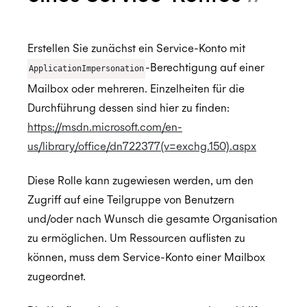
Resources and Room Lists
Which EWS operations does Cronofy utilize?
Erstellen Sie zunächst ein Service-Konto mit
How to configure Mailbox Auditing
-Berechtigung auf einer
ApplicationImpersonation
Testing the Configuration
Mailbox oder mehreren. Einzelheiten für die
Durchführung dessen sind hier zu finden:
Configuring Access To Microsoft Teams
https://msdn.microsoft.com/en-
Enterprise Connect für Google Workspace
us/library/office/dn722377(v=exchg.150).aspx
Calendar Admin FAQs
Free/Busy Calendar Access Mode
Diese Rolle kann zugewiesen werden, um den
Google resource calendars
Restricting Service Account Access
Zugriff auf eine Teilgruppe von Benutzern
Assurance
Which Google scopes does Cronofy utilize?
und/oder nach Wunsch die gesamte Organisation
zu ermöglichen. Um Ressourcen auflisten zu
ISO 27001:2022
können, muss dem Service-Konto einer Mailbox
zugeordnet.